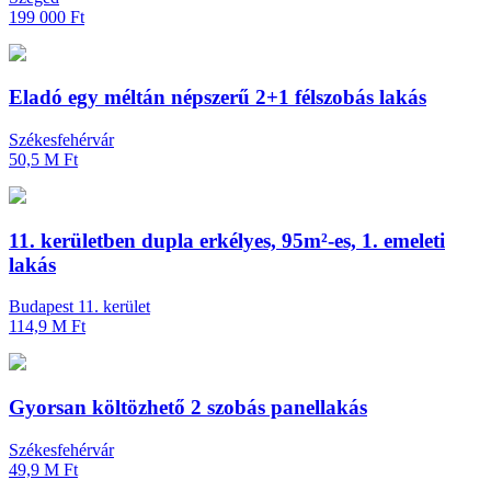
199 000 Ft
Eladó egy méltán népszerű 2+1 félszobás lakás
Székesfehérvár
50,5 M Ft
11. kerületben dupla erkélyes, 95m²-es, 1. emeleti
lakás
Budapest 11. kerület
114,9 M Ft
Gyorsan költözhető 2 szobás panellakás
Székesfehérvár
49,9 M Ft