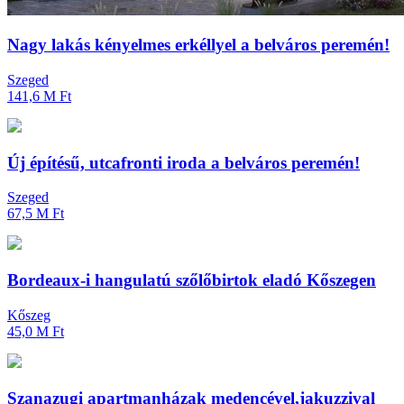
Nagy lakás kényelmes erkéllyel a belváros peremén!
Szeged
141,6 M Ft
Új építésű, utcafronti iroda a belváros peremén!
Szeged
67,5 M Ft
Bordeaux-i hangulatú szőlőbirtok eladó Kőszegen
Kőszeg
45,0 M Ft
Szanazugi apartmanházak medencével,jakuzzival