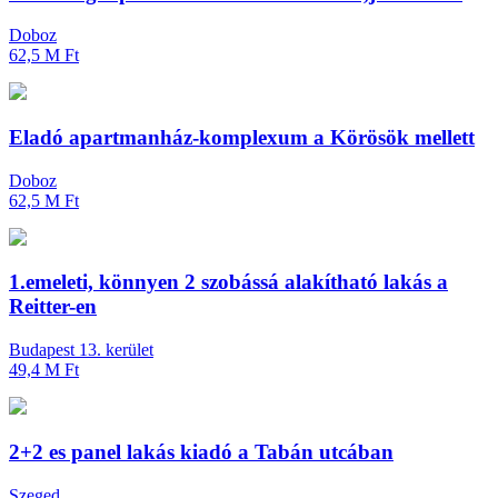
Doboz
62,5 M Ft
Eladó apartmanház-komplexum a Körösök mellett
Doboz
62,5 M Ft
1.emeleti, könnyen 2 szobássá alakítható lakás a
Reitter-en
Budapest 13. kerület
49,4 M Ft
2+2 es panel lakás kiadó a Tabán utcában
Szeged