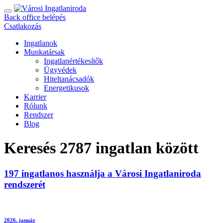
Back office belépés
Csatlakozás
Ingatlanok
Munkatársak
Ingatlanértékesítők
Ügyvédek
Hiteltanácsadók
Energetikusok
Karrier
Rólunk
Rendszer
Blog
Keresés
2787
ingatlan között
197
ingatlanos használja a
Városi Ingatlaniroda
rendszerét
2026. január