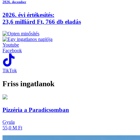
2026. december
2026.
évi értékesítés:
23,6
milliárd Ft,
766
db eladás
Youtube
Facebook
TikTok
Friss ingatlanok
Pizzéria a Paradicsomban
Gyula
55,0 M Ft