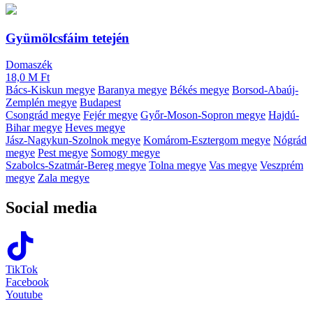
Gyümölcsfáim tetején
Domaszék
18,0 M Ft
Bács-Kiskun megye
Baranya megye
Békés megye
Borsod-Abaúj-
Zemplén megye
Budapest
Csongrád megye
Fejér megye
Győr-Moson-Sopron megye
Hajdú-
Bihar megye
Heves megye
Jász-Nagykun-Szolnok megye
Komárom-Esztergom megye
Nógrád
megye
Pest megye
Somogy megye
Szabolcs-Szatmár-Bereg megye
Tolna megye
Vas megye
Veszprém
megye
Zala megye
Social media
TikTok
Facebook
Youtube