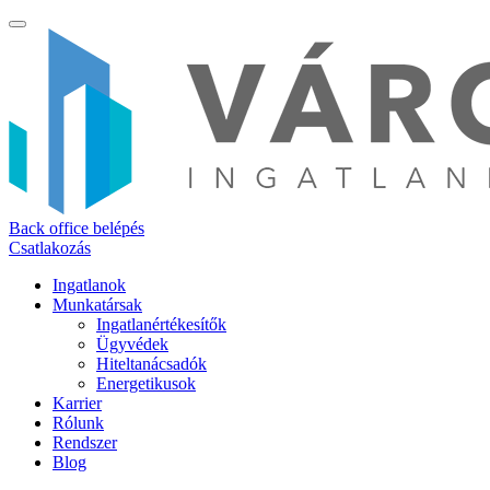
Back office belépés
Csatlakozás
Ingatlanok
Munkatársak
Ingatlanértékesítők
Ügyvédek
Hiteltanácsadók
Energetikusok
Karrier
Rólunk
Rendszer
Blog