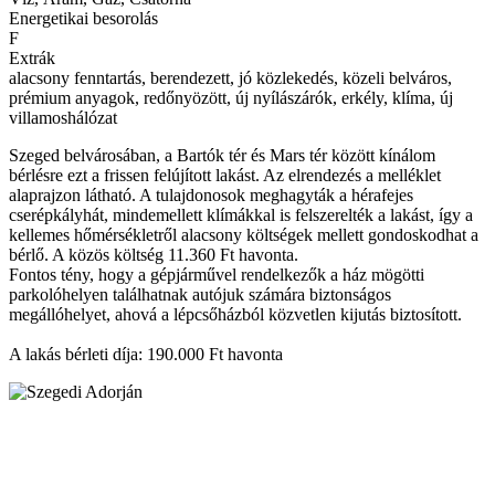
Energetikai besorolás
F
Extrák
alacsony fenntartás, berendezett, jó közlekedés, közeli belváros,
prémium anyagok, redőnyözött, új nyílászárók, erkély, klíma, új
villamoshálózat
Szeged belvárosában, a Bartók tér és Mars tér között kínálom
bérlésre ezt a frissen felújított lakást. Az elrendezés a melléklet
alaprajzon látható. A tulajdonosok meghagyták a hérafejes
cserépkályhát, mindemellett klímákkal is felszerelték a lakást, így a
kellemes hőmérsékletről alacsony költségek mellett gondoskodhat a
bérlő. A közös költség 11.360 Ft havonta.
Fontos tény, hogy a gépjárművel rendelkezők a ház mögötti
parkolóhelyen találhatnak autójuk számára biztonságos
megállóhelyet, ahová a lépcsőházból közvetlen kijutás biztosított.
A lakás bérleti díja: 190.000 Ft havonta