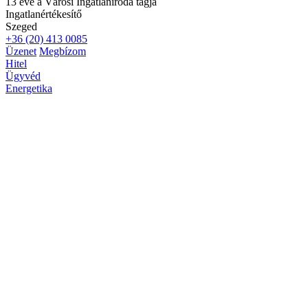
13 éve a Városi Ingatlaniroda tagja
Ingatlanértékesítő
Szeged
+36 (20) 413 0085
Üzenet
Megbízom
Hitel
Ügyvéd
Energetika