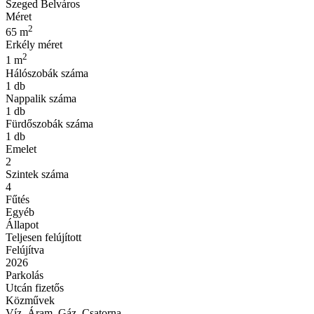
Szeged Belváros
Méret
2
65 m
Erkély méret
2
1 m
Hálószobák száma
1 db
Nappalik száma
1 db
Fürdőszobák száma
1 db
Emelet
2
Szintek száma
4
Fűtés
Egyéb
Állapot
Teljesen felújított
Felújítva
2026
Parkolás
Utcán fizetős
Közművek
Víz, Áram, Gáz, Csatorna