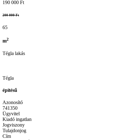
190 000 Ft
200 000 Ft
65
2
m
Tégla lakás
Tégla
építésű
Azonosító
741350
Ügyvitel
Kiadó ingatlan
Jogviszony
Tulajdonjog
Cím