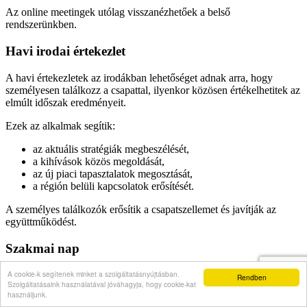
Az online meetingek utólag visszanézhetőek a belső
rendszerünkben.
Havi irodai értekezlet
A havi értekezletek az irodákban lehetőséget adnak arra, hogy
személyesen találkozz a csapattal, ilyenkor közösen értékelhetitek az
elmúlt időszak eredményeit.
Ezek az alkalmak segítik:
az aktuális stratégiák megbeszélését,
a kihívások közös megoldását,
az új piaci tapasztalatok megosztását,
a régión belüli kapcsolatok erősítését.
A személyes találkozók erősítik a csapatszellemet és javítják az
együttműködést.
Szakmai nap
A cookie-k segítenek minket a szolgáltatásnyújtásban.
Az évente egyszer megrendezett szakmai napunk kiemelt esemény a
Rendben
Szolgáltatásaink használatával jóváhagyja, hogy cookie-kat
Városi Ingatlaniroda életében.
használjunk.