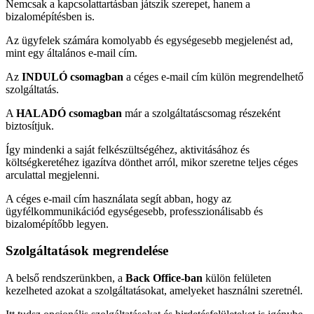
Nemcsak a kapcsolattartásban játszik szerepet, hanem a
bizalomépítésben is.
Az ügyfelek számára komolyabb és egységesebb megjelenést ad,
mint egy általános e-mail cím.
Az
INDULÓ csomagban
a céges e-mail cím külön megrendelhető
szolgáltatás.
A
HALADÓ csomagban
már a szolgáltatáscsomag részeként
biztosítjuk.
Így mindenki a saját felkészültségéhez, aktivitásához és
költségkeretéhez igazítva dönthet arról, mikor szeretne teljes céges
arculattal megjelenni.
A céges e-mail cím használata segít abban, hogy az
ügyfélkommunikációd egységesebb, professzionálisabb és
bizalomépítőbb legyen.
Szolgáltatások megrendelése
A belső rendszerünkben, a
Back Office-ban
külön felületen
kezelheted azokat a szolgáltatásokat, amelyeket használni szeretnél.