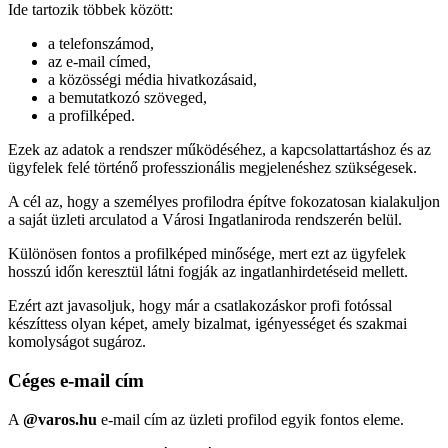
Ide tartozik többek között:
a telefonszámod,
az e-mail címed,
a közösségi média hivatkozásaid,
a bemutatkozó szöveged,
a profilképed.
Ezek az adatok a rendszer működéséhez, a kapcsolattartáshoz és az
ügyfelek felé történő professzionális megjelenéshez szükségesek.
A cél az, hogy a személyes profilodra építve fokozatosan kialakuljon
a saját üzleti arculatod a Városi Ingatlaniroda rendszerén belül.
Különösen fontos a profilképed minősége, mert ezt az ügyfelek
hosszú időn keresztül látni fogják az ingatlanhirdetéseid mellett.
Ezért azt javasoljuk, hogy már a csatlakozáskor profi fotóssal
készíttess olyan képet, amely bizalmat, igényességet és szakmai
komolyságot sugároz.
Céges e-mail cím
A
@varos.hu
e-mail cím az üzleti profilod egyik fontos eleme.