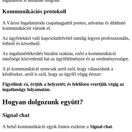
ingatlanost is lássanak mögötte.
Kommunikációs protokoll
A Városi Ingatlaniroda csapattagjaitól pontos, udvarias és átlátható
kommunikációt várunk el.
Az ügyfelekkel való kapcsolatfelvétel mindig legyen professzionális,
érthető és követhető.
Az ingatlanértékesítés bizalmi szakma, ezért a kommunikáció
minősége közvetlenül hat az ügyfélélményre és az eredményességre.
A jó kommunikáció nemcsak arról szól, hogy válaszolunk a
kérdésekre, arról is szól, hogy az ügyfél végig érezze:
Figyelünk rá, értjük a helyzetét, és felelősen vezetjük végig az
ingatlanügy folyamatán.
Hogyan dolgozunk együtt?
Signal chat
A belső kommunikáció egyik fontos eszköze a
Signal chat
.