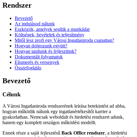
Rendszer
Bevezető
Az indulásod nálunk
Eszközök, amelyek segítik a munkádat
Költségek, bevételek és teljesítmény
Mitől lesz profi egy Városi Ingatlaniroda csapattag?
Hogyan dolgozunk együtt?
Hogyan tanítunk és fejlesztünk?
Dokumentált folyamatok
Elismerés és versenyek
Összefoglalás
Bevezető
Célunk
A Városi Ingatlaniroda rendszerének leírása betekintést ad abba,
hogyan működik nálunk egy ingatlanértékesítői karrier a
gyakorlatban. Nemcsak weboldalt és hirdetési rendszert adunk,
hanem egy komplett országos működési modellt.
Ennek része a saját fejlesztésű
Back Office rendszer
, a hirdetési