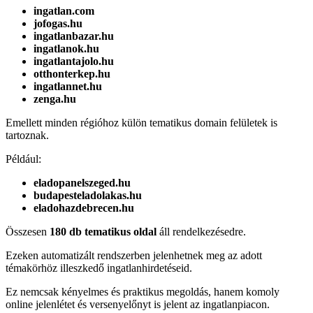
ingatlan.com
jofogas.hu
ingatlanbazar.hu
ingatlanok.hu
ingatlantajolo.hu
otthonterkep.hu
ingatlannet.hu
zenga.hu
Emellett minden régióhoz külön tematikus domain felületek is
tartoznak.
Például:
eladopanelszeged.hu
budapesteladolakas.hu
eladohazdebrecen.hu
Összesen
180 db tematikus oldal
áll rendelkezésedre.
Ezeken automatizált rendszerben jelenhetnek meg az adott
témakörhöz illeszkedő ingatlanhirdetéseid.
Ez nemcsak kényelmes és praktikus megoldás, hanem komoly
online jelenlétet és versenyelőnyt is jelent az ingatlanpiacon.