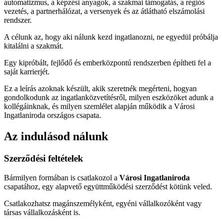
automatizmus, a képzési anyagok, a szakmai támogatás, a régiós
vezetés, a partnerhálózat, a versenyek és az átlátható elszámolási
rendszer.
A célunk az, hogy aki nálunk kezd ingatlanozni, ne egyedül próbálja
kitalálni a szakmát.
Egy kipróbált, fejlődő és emberközpontú rendszerben építheti fel a
saját karrierjét.
Ez a leírás azoknak készült, akik szeretnék megérteni, hogyan
gondolkodunk az ingatlanközvetítésről, milyen eszközöket adunk a
kollégáinknak, és milyen szemlélet alapján működik a Városi
Ingatlaniroda országos csapata.
Az indulásod nálunk
Szerződési feltételek
Bármilyen formában is csatlakozol a
Városi Ingatlaniroda
csapatához, egy alapvető együttműködési szerződést kötünk veled.
Csatlakozhatsz magánszemélyként, egyéni vállalkozóként vagy
társas vállalkozásként is.