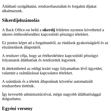
Átlátható szolgáltatási, rendszerhasználati és forgalmi díjakat
alkalmazunk.
Sikerdíjelszámolás
A Back Office-on belül a
sikerdíj
felületen nyomon követheted a
sikeres értékesítéseidhez kapcsolódó pénzügyi tételeket.
Ez pontos képet ad a forgalmadról, az eladások gyakoriságáról és az
elszámolások állapotáról.
A rendszer célja, hogy az értékesítéshez kapcsolódó pénzügyi
folyamatok átláthatóak és rendezettek legyenek.
Itt áttekintheted az eddigi lezárt vagy folyamatban lévő ügyeidet,
valamint a számlázással kapcsolatos tételeket.
A számlázás és a tételek állapotának követése automatizált
rendszerben történik.
Így kevesebb adminisztrációval, mégis nagyobb átláthatósággal
dolgozhatsz.
Egyéni verseny