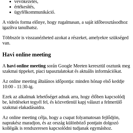
vevőkezelés,
értékesítés,
ügyfélkommunikáció.
A videós forma előnye, hogy rugalmasan, a saját időbeosztásodhoz
igazítva tanulhatsz.
Többször is visszanézheted azokat a részeket, amelyekre szükséged
van.
Havi online meeting
A
havi online meeting
során Google Meeten keresztül osztunk meg
szakmai tippeket, piaci tapasztalatokat és aktuális információkat.
Az online meeting általános időpontja: minden hónap első keddje
10:00 - 11:30-ig.
Ezek az alkalmak lehetőséget adnak arra, hogy élőben kapcsolódj
be, kérdéseket tegyél fel, és közvetlenül kapj választ a felmerülő
szakmai elakadásaidra.
Az online meeting célja, hogy a csapat folyamatosan fejlődjön,
naprakész maradjon, és az ország különböző pontjain dolgozó
kollégák is rendszeresen kapcsolódni tudjanak egymáshoz.