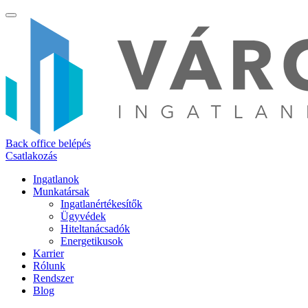
Back office belépés
Csatlakozás
Ingatlanok
Munkatársak
Ingatlanértékesítők
Ügyvédek
Hiteltanácsadók
Energetikusok
Karrier
Rólunk
Rendszer
Blog