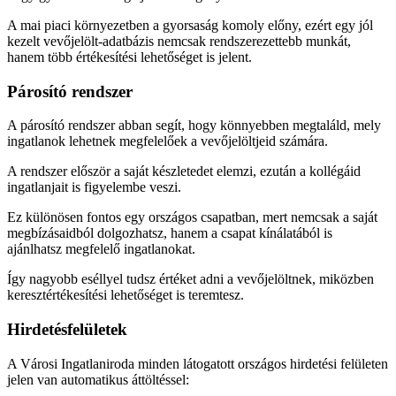
A mai piaci környezetben a gyorsaság komoly előny, ezért egy jól
kezelt vevőjelölt-adatbázis nemcsak rendszerezettebb munkát,
hanem több értékesítési lehetőséget is jelent.
Párosító rendszer
A párosító rendszer abban segít, hogy könnyebben megtaláld, mely
ingatlanok lehetnek megfelelőek a vevőjelöltjeid számára.
A rendszer először a saját készletedet elemzi, ezután a kollégáid
ingatlanjait is figyelembe veszi.
Ez különösen fontos egy országos csapatban, mert nemcsak a saját
megbízásaidból dolgozhatsz, hanem a csapat kínálatából is
ajánlhatsz megfelelő ingatlanokat.
Így nagyobb eséllyel tudsz értéket adni a vevőjelöltnek, miközben
keresztértékesítési lehetőséget is teremtesz.
Hirdetésfelületek
A Városi Ingatlaniroda minden látogatott országos hirdetési felületen
jelen van automatikus áttöltéssel: