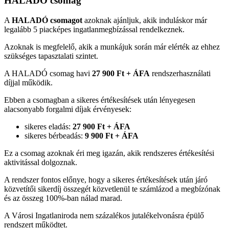
HALADÓ csomag
A
HALADÓ csomagot
azoknak ajánljuk, akik induláskor már
legalább 5 piacképes ingatlanmegbízással rendelkeznek.
Azoknak is megfelelő, akik a munkájuk során már elérték az ehhez
szükséges tapasztalati szintet.
A HALADÓ csomag havi
27 900 Ft + ÁFA
rendszerhasználati
díjjal működik.
Ebben a csomagban a sikeres értékesítések után lényegesen
alacsonyabb forgalmi díjak érvényesek:
sikeres eladás:
27 900 Ft + ÁFA
sikeres bérbeadás:
9 900 Ft + ÁFA
Ez a csomag azoknak éri meg igazán, akik rendszeres értékesítési
aktivitással dolgoznak.
A rendszer fontos előnye, hogy a sikeres értékesítések után járó
közvetítői sikerdíj összegét közvetlenül te számlázod a megbízónak
és az összeg 100%-ban nálad marad.
A Városi Ingatlaniroda nem százalékos jutalékelvonásra épülő
rendszert működtet.