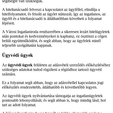
segítségre van szükségük.
A hiteltanácsadó felveszi a kapcsolatot az ügyféllel, elindítja a
hitelfolyamatot, és frissíti az ügylet státuszát, így az ingatlanos, az
ügyfél és a hiteltanácsadó is átláthatóbban követheti a folyamat
lépéseit.
A Városi Ingatlaniroda rendszerében a sikeresen lezárt hitelügyletek
után pontokat és kedvezményeket is kaphatsz, ez ösztönzi a cégen
belüli együttműködést, és segít abban, hogy az ügyfelek minél
teljesebb szolgáltatást kapjanak.
Ügyvédi ügyek
Az
ügyvédi ügyek
felületen az adásvételi szerződés előkészítéséhez
szükséges adatokat tudod rögzíteni a régiódhoz tartozó ügyvéd
számára.
Ez a folyamat segít abban, hogy az adásvétellel kapcsolatos jogi
előkészítés rendezettebb, átláthatóbb és követhetőbb legyen.
Az ügyvédi ügyek nyilvántartása támogatja az ingatlanügyletek
pontosabb lebonyolítását, és segít abban is, hogy mindig lásd, hol
tart az adott folyamat.