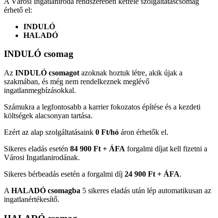
A Városi Ingatlaniroda rendszerében kétféle szolgáltatáscsomag
érhető el:
INDULÓ
HALADÓ
INDULÓ csomag
Az
INDULÓ csomagot
azoknak hoztuk létre, akik újak a
szakmában, és még nem rendelkeznek meglévő
ingatlanmegbízásokkal.
Számukra a legfontosabb a karrier fokozatos építése és a kezdeti
költségek alacsonyan tartása.
Ezért az alap szolgáltatásaink
0 Ft/hó
áron érhetők el.
Sikeres eladás esetén
84 900 Ft + ÁFA
forgalmi díjat kell fizetni a
Városi Ingatlanirodának.
Sikeres bérbeadás esetén a forgalmi díj
24 900 Ft + ÁFA
.
A
HALADÓ csomagba
5 sikeres eladás után lép automatikusan az
ingatlanértékesítő.