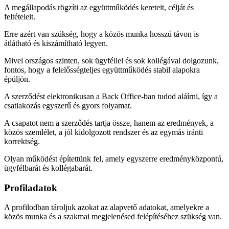
A megállapodás rögzíti az együttműködés kereteit, célját és
feltételeit.
Erre azért van szükség, hogy a közös munka hosszú távon is
átlátható és kiszámítható legyen.
Mivel országos szinten, sok ügyféllel és sok kollégával dolgozunk,
fontos, hogy a felelősségteljes együttműködés stabil alapokra
épüljön.
A szerződést elektronikusan a Back Office-ban tudod aláírni, így a
csatlakozás egyszerű és gyors folyamat.
A csapatot nem a szerződés tartja össze, hanem az eredmények, a
közös szemlélet, a jól kidolgozott rendszer és az egymás iránti
korrektség.
Olyan működést építettünk fel, amely egyszerre eredményközpontú,
ügyfélbarát és kollégabarát.
Profiladatok
A profilodban tároljuk azokat az alapvető adatokat, amelyekre a
közös munka és a szakmai megjelenésed felépítéséhez szükség van.