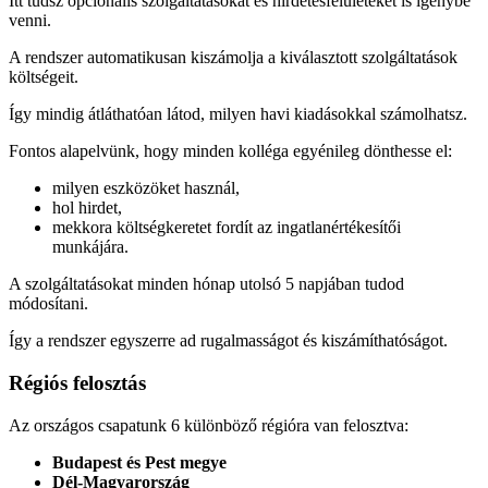
Itt tudsz opcionális szolgáltatásokat és hirdetésfelületeket is igénybe
venni.
A rendszer automatikusan kiszámolja a kiválasztott szolgáltatások
költségeit.
Így mindig átláthatóan látod, milyen havi kiadásokkal számolhatsz.
Fontos alapelvünk, hogy minden kolléga egyénileg dönthesse el:
milyen eszközöket használ,
hol hirdet,
mekkora költségkeretet fordít az ingatlanértékesítői
munkájára.
A szolgáltatásokat minden hónap utolsó 5 napjában tudod
módosítani.
Így a rendszer egyszerre ad rugalmasságot és kiszámíthatóságot.
Régiós felosztás
Az országos csapatunk 6 különböző régióra van felosztva:
Budapest és Pest megye
Dél-Magyarország