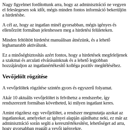
Nagy figyelmet fordítottunk arra, hogy az adminisztráció ne vegyen
el feleslegesen sok időt, mégis minden fontos információ bekerüljön
a hirdetésbe.
A cél az, hogy az ingatlan minél gyorsabban, mégis igényes és
ellenőrzött formában jelenhessen meg a hirdetési felületeken.
Minden feltöltött hirdetést manuálisan átnézünk, és a lehető
leghamarabb aktiválunk.
Ez a minőségbiztosítás azért fontos, hogy a hirdetések megfeleljenek
a szakmai és arculati elvárásainknak és a lehető legjobban
hozzájáruljon az ingatlanértékesítő kolléga pozitív megítéléséhez.
Vevőjelölt rögzítése
A vevőjelöltek rögzítése szintén gyors és egyszerű folyamat.
Akár 10 aktuális vevőjelöltet is felvihetsz a rendszerbe, így
rendszerezett formában követheted, ki milyen ingatlant keres.
Amint rögzítesz egy vevőjelöltet, a rendszer megmutatja azokat az
ingatlanokat, amelyeket az igényei alapján ajánlhatsz neki, ez már az
adminisztráció során segíti a keresztértékesítést, lehetőséget ad arra,
hogy gyorsabban reagálj a vevői igényekre.