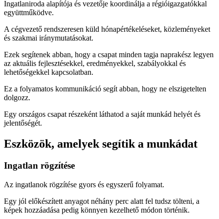
Ingatlaniroda alapítója és vezetője koordinálja a régióigazgatókkal
együttműködve.
A cégvezető rendszeresen küld hónapértékeléseket, közleményeket
és szakmai iránymutatásokat.
Ezek segítenek abban, hogy a csapat minden tagja naprakész legyen
az aktuális fejlesztésekkel, eredményekkel, szabályokkal és
lehetőségekkel kapcsolatban.
Ez a folyamatos kommunikáció segít abban, hogy ne elszigetelten
dolgozz.
Egy országos csapat részeként láthatod a saját munkád helyét és
jelentőségét.
Eszközök, amelyek segítik a munkádat
Ingatlan rögzítése
Az ingatlanok rögzítése gyors és egyszerű folyamat.
Egy jól előkészített anyagot néhány perc alatt fel tudsz tölteni, a
képek hozzáadása pedig könnyen kezelhető módon történik.