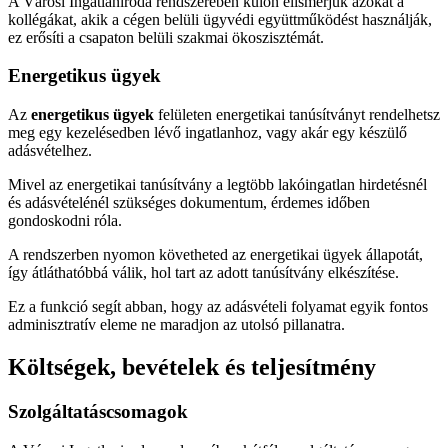
A Városi Ingatlaniroda rendszerében külön elismerjük azokat a
kollégákat, akik a cégen belüli ügyvédi együttműködést használják,
ez erősíti a csapaton belüli szakmai ökoszisztémát.
Energetikus ügyek
Az
energetikus ügyek
felületen energetikai tanúsítványt rendelhetsz
meg egy kezelésedben lévő ingatlanhoz, vagy akár egy készülő
adásvételhez.
Mivel az energetikai tanúsítvány a legtöbb lakóingatlan hirdetésnél
és adásvételénél szükséges dokumentum, érdemes időben
gondoskodni róla.
A rendszerben nyomon követheted az energetikai ügyek állapotát,
így átláthatóbbá válik, hol tart az adott tanúsítvány elkészítése.
Ez a funkció segít abban, hogy az adásvételi folyamat egyik fontos
adminisztratív eleme ne maradjon az utolsó pillanatra.
Költségek, bevételek és teljesítmény
Szolgáltatáscsomagok