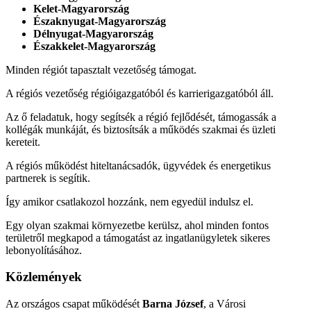
Kelet-Magyarország
Északnyugat-Magyarország
Délnyugat-Magyarország
Északkelet-Magyarország
Minden régiót tapasztalt vezetőség támogat.
A régiós vezetőség régióigazgatóból és karrierigazgatóból áll.
Az ő feladatuk, hogy segítsék a régió fejlődését, támogassák a
kollégák munkáját, és biztosítsák a működés szakmai és üzleti
kereteit.
A régiós működést hiteltanácsadók, ügyvédek és energetikus
partnerek is segítik.
Így amikor csatlakozol hozzánk, nem egyedül indulsz el.
Egy olyan szakmai környezetbe kerülsz, ahol minden fontos
területről megkapod a támogatást az ingatlanügyletek sikeres
lebonyolításához.
Közlemények
Az országos csapat működését
Barna József
, a Városi