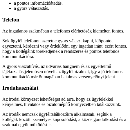
a pontos információátadás,
a gyors válaszadás.
Telefon
Az ingatlanos szakmában a telefonos elérhetőség kiemelten fontos.
Sok ügyfél telefonon szeretne gyors választ kapni, időpontot
egyeztetni, kérdezni vagy érdeklődni egy ingatlan iránt, ezért fontos,
hogy a kollégáink törekedjenek a rendszeres és pontos telefonos
kommunikációra.
A gyors visszahívás, az udvarias hangnem és az egyértelmű
tájékoztatás jelentősen növeli az ügyfélbizalmat, így a jó telefonos
kommunikáció már önmagában hatalmas versenyelőnyt jelent.
Irodahasználat
Az irodai környezet lehetőséget ad arra, hogy az ügyfelekkel
kényelmes, hivatalos és bizalomépítő környezetben találkozzunk.
Az irodák nemcsak ügyféltalálkozókra alkalmasak, segítik a
kollégák közötti személyes kapcsolódást, a közös gondolkodást és a
szakmai együttműködést is.