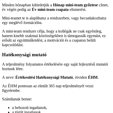
Minden hónapban kihirdetjük a
Hónap mini-team győztese
címet,
év végén pedig az
Év mini-team csapata
elismerést.
Mini-teamet te is alapíthatsz a rendszerben, vagy becsatlakozhatsz
egy meglévő formációba.
A mini-team rendszer célja, hogy a kollégák ne csak egyénileg,
hanem kisebb szakmai közösségekben is támogassák egymást, ez
erősíti az együttműködést, a motivációt és a csapaton belüli
kapcsolódást.
Hatékonysági mutató
A teljesítmény folyamatos értékelésére egy saját fejlesztésű mutatót
hoztunk létre.
A neve:
Értékesítési Hatékonysági Mutató
, röviden
ÉHM
.
Az ÉHM pontosan az elmúlt 365 nap teljesítményét veszi
figyelembe.
Számítanak benne:
a behozott ingatlanok,
a törölt ingatlanok,