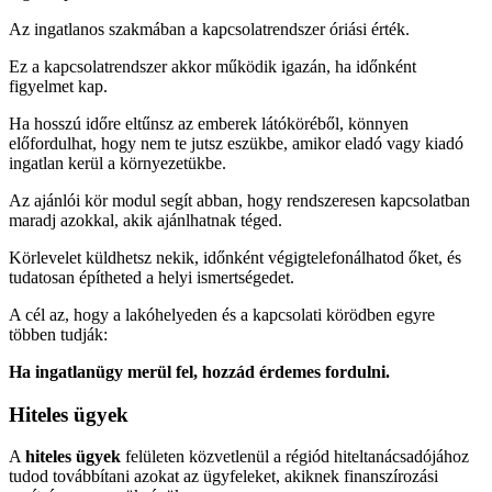
Az ingatlanos szakmában a kapcsolatrendszer óriási érték.
Ez a kapcsolatrendszer akkor működik igazán, ha időnként
figyelmet kap.
Ha hosszú időre eltűnsz az emberek látóköréből, könnyen
előfordulhat, hogy nem te jutsz eszükbe, amikor eladó vagy kiadó
ingatlan kerül a környezetükbe.
Az ajánlói kör modul segít abban, hogy rendszeresen kapcsolatban
maradj azokkal, akik ajánlhatnak téged.
Körlevelet küldhetsz nekik, időnként végigtelefonálhatod őket, és
tudatosan építheted a helyi ismertségedet.
A cél az, hogy a lakóhelyeden és a kapcsolati körödben egyre
többen tudják:
Ha ingatlanügy merül fel, hozzád érdemes fordulni.
Hiteles ügyek
A
hiteles ügyek
felületen közvetlenül a régiód hiteltanácsadójához
tudod továbbítani azokat az ügyfeleket, akiknek finanszírozási