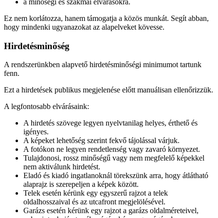
a minőségi és szakmai elvárásokra.
Ez nem korlátozza, hanem támogatja a közös munkát. Segít abban,
hogy mindenki ugyanazokat az alapelveket kövesse.
Hirdetésminőség
A rendszerünkben alapvető hirdetésminőségi minimumot tartunk
fenn.
Ezt a hirdetések publikus megjelenése előtt manuálisan ellenőrizzük.
A legfontosabb elvárásaink:
A hirdetés szövege legyen nyelvtanilag helyes, érthető és
igényes.
A képeket lehetőség szerint fekvő tájolással várjuk.
A fotókon ne legyen rendetlenség vagy zavaró környezet.
Tulajdonosi, rossz minőségű vagy nem megfelelő képekkel
nem aktiválunk hirdetést.
Eladó és kiadó ingatlanoknál törekszünk arra, hogy átlátható
alaprajz is szerepeljen a képek között.
Telek esetén kérünk egy egyszerű rajzot a telek
oldalhosszaival és az utcafront megjelölésével.
Garázs esetén kérünk egy rajzot a garázs oldalméreteivel,