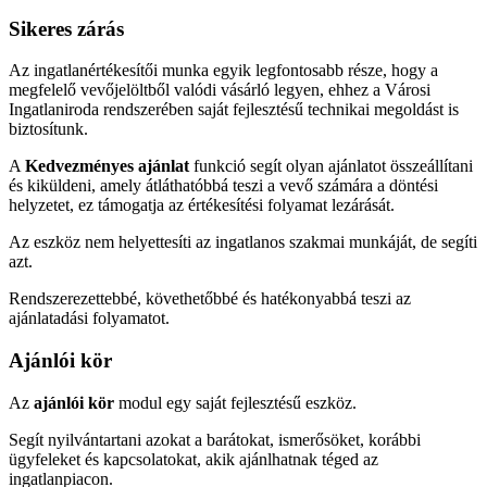
Sikeres zárás
Az ingatlanértékesítői munka egyik legfontosabb része, hogy a
megfelelő vevőjelöltből valódi vásárló legyen, ehhez a Városi
Ingatlaniroda rendszerében saját fejlesztésű technikai megoldást is
biztosítunk.
A
Kedvezményes ajánlat
funkció segít olyan ajánlatot összeállítani
és kiküldeni, amely átláthatóbbá teszi a vevő számára a döntési
helyzetet, ez támogatja az értékesítési folyamat lezárását.
Az eszköz nem helyettesíti az ingatlanos szakmai munkáját, de segíti
azt.
Rendszerezettebbé, követhetőbbé és hatékonyabbá teszi az
ajánlatadási folyamatot.
Ajánlói kör
Az
ajánlói kör
modul egy saját fejlesztésű eszköz.
Segít nyilvántartani azokat a barátokat, ismerősöket, korábbi
ügyfeleket és kapcsolatokat, akik ajánlhatnak téged az
ingatlanpiacon.