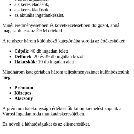
a sikeres eladások,
a sikeres kiadások.
az aktuális ingatlankészlet.
Minél eredményesebben és következetesebben dolgozol, annál
magasabb lesz az ÉHM értéked.
A rendszer három különböző kategóriába sorolja az értékesítőket:
Cápák
: 40 db ingatlan felett
Delfinek
: 20 és 39 db ingatlan között
Halacskák
: 19 db ingatlan alatt
Mindhárom kategóriában három teljesítményszintet különböztetünk
meg:
Prémium
Közepes
Alacsony
A prémium hatékonyságú értékesítők külön kiemelést kapnak a
Városi Ingatlaniroda munkatárskeresőjében.
Ez növeli a láthatóságukat és az elismerésüket.