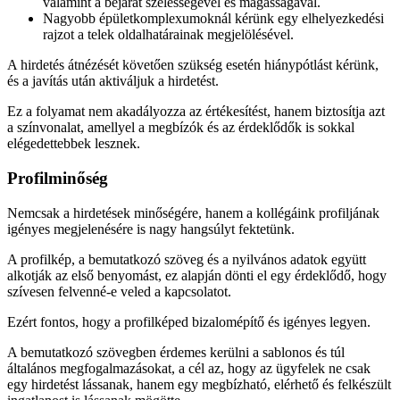
valamint a bejárat szélességével és magasságával.
Nagyobb épületkomplexumoknál kérünk egy elhelyezkedési
rajzot a telek oldalhatárainak megjelölésével.
A hirdetés átnézését követően szükség esetén hiánypótlást kérünk,
és a javítás után aktiváljuk a hirdetést.
Ez a folyamat nem akadályozza az értékesítést, hanem biztosítja azt
a színvonalat, amellyel a megbízók és az érdeklődők is sokkal
elégedettebbek lesznek.
Profilminőség
Nemcsak a hirdetések minőségére, hanem a kollégáink profiljának
igényes megjelenésére is nagy hangsúlyt fektetünk.
A profilkép, a bemutatkozó szöveg és a nyilvános adatok együtt
alkotják az első benyomást, ez alapján dönti el egy érdeklődő, hogy
szívesen felvenné-e veled a kapcsolatot.
Ezért fontos, hogy a profilképed bizalomépítő és igényes legyen.
A bemutatkozó szövegben érdemes kerülni a sablonos és túl
általános megfogalmazásokat, a cél az, hogy az ügyfelek ne csak
egy hirdetést lássanak, hanem egy megbízható, elérhető és felkészült