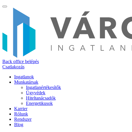
Back office belépés
Csatlakozás
Ingatlanok
Munkatársak
Ingatlanértékesítők
Ügyvédek
Hiteltanácsadók
Energetikusok
Karrier
Rólunk
Rendszer
Blog