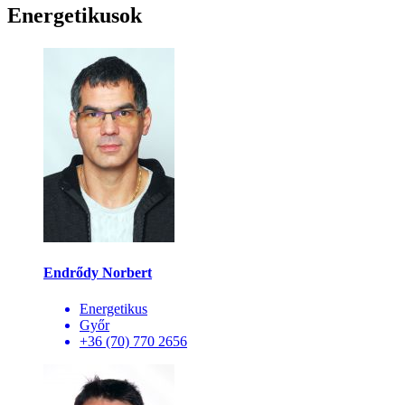
Energetikusok
Endrődy Norbert
Energetikus
Győr
+36 (70) 770 2656