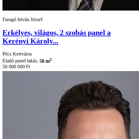
Faragó István József
Erkélyes, világos, 2 szobás panel a
Kerényi Károly...
Pécs Kertváros
2
Eladó panel lakás,
58 m
50 000 000 Ft