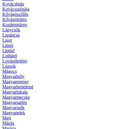
Kovácshida
Kovácsszénája
Kővágószőlős
Kővágótöttös
Kozármisleny
Lánycsók
Lapáncsa
Liget
Lippó
Liptód
Lothárd
Lovászhetény
Lúzsok
Mágocs
Magyarbóly
Magyaregregy
Magyarhertelend
Magyarlukafa
Magyarmecske
Magyarsarlós
Magyarszék
Magyartelek
Majs
Mánfa
Maráza