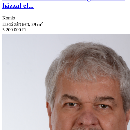
házzal el...
Komló
2
Eladó zárt kert,
29 m
5 200 000 Ft