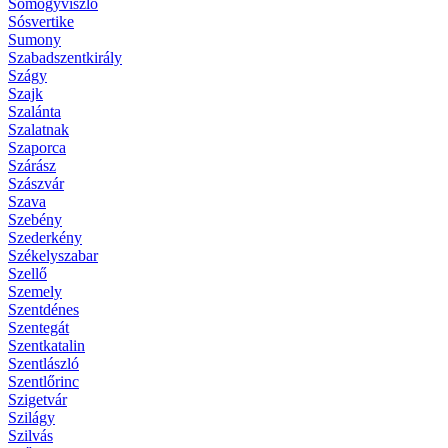
Somogyviszló
Sósvertike
Sumony
Szabadszentkirály
Szágy
Szajk
Szalánta
Szalatnak
Szaporca
Szárász
Szászvár
Szava
Szebény
Szederkény
Székelyszabar
Szellő
Szemely
Szentdénes
Szentegát
Szentkatalin
Szentlászló
Szentlőrinc
Szigetvár
Szilágy
Szilvás