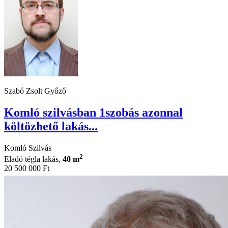
Szabó Zsolt Győző
Komló szilvásban 1szobás azonnal
költözhető lakás...
Komló Szilvás
2
Eladó tégla lakás,
40 m
20 500 000 Ft