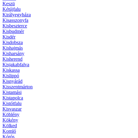
Keszü
Kétújfalu
Királyegyháza
Kisasszonyfa
Kisbeszterce
Kisbudmér
Kisdér
Kisdobsza
Kishajmás
Kisharsány
Kisherend
Kisjakabfalva
Kiskassa
Kislippó
Kisnyárád
Kisszentmárton
Kistamási
Kistapolca
Kistótfalu
Kisvaszar
Köblény
Kökény
Kölked
Komló
Kórós