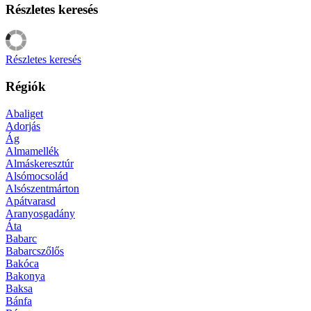
Részletes keresés
Részletes keresés
Régiók
Abaliget
Adorjás
Ág
Almamellék
Almáskeresztúr
Alsómocsolád
Alsószentmárton
Apátvarasd
Aranyosgadány
Áta
Babarc
Babarcszőlős
Bakóca
Bakonya
Baksa
Bánfa