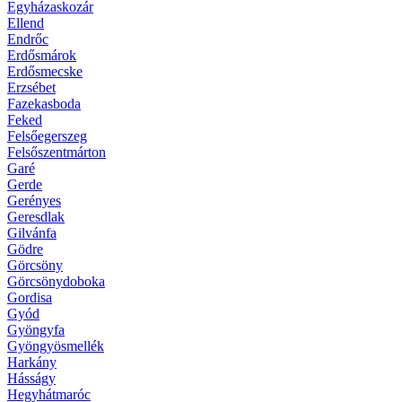
Egyházaskozár
Ellend
Endrőc
Erdősmárok
Erdősmecske
Erzsébet
Fazekasboda
Feked
Felsőegerszeg
Felsőszentmárton
Garé
Gerde
Gerényes
Geresdlak
Gilvánfa
Gödre
Görcsöny
Görcsönydoboka
Gordisa
Gyód
Gyöngyfa
Gyöngyösmellék
Harkány
Hásságy
Hegyhátmaróc