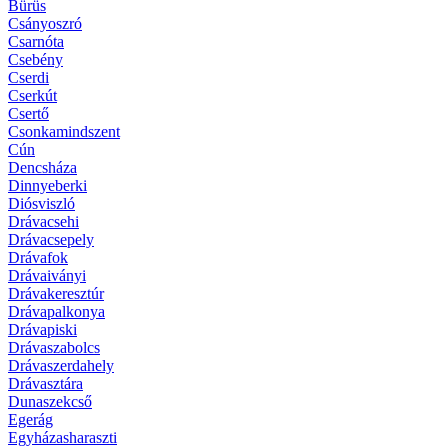
Bürüs
Csányoszró
Csarnóta
Csebény
Cserdi
Cserkút
Csertő
Csonkamindszent
Cún
Dencsháza
Dinnyeberki
Diósviszló
Drávacsehi
Drávacsepely
Drávafok
Drávaiványi
Drávakeresztúr
Drávapalkonya
Drávapiski
Drávaszabolcs
Drávaszerdahely
Drávasztára
Dunaszekcső
Egerág
Egyházasharaszti