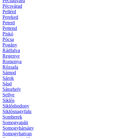
Pécsudvard
Pécsvárad
Pellérd
Pereked
Peterd
Pettend
Piskó
Pócsa
Pogány
Rádfalva
Regenye
Romonya
Rózsafa
Sámod
Sárok
Sásd
Sátorhely
Sellye
Siklós
Siklósbodony
Siklósnagyfalu
Somberek
Somogyapáti
Somogyhárságy
Somogyhatvan