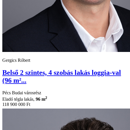
Gergics Róbert
Belső 2 szintes, 4 szobás lakás loggia-val
(96 m²...
Pécs Budai városrész
2
Eladó tégla lakás,
96 m
118 900 000 Ft