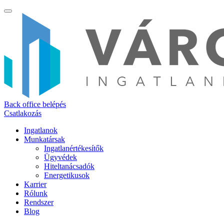
Back office belépés
Csatlakozás
Ingatlanok
Munkatársak
Ingatlanértékesítők
Ügyvédek
Hiteltanácsadók
Energetikusok
Karrier
Rólunk
Rendszer
Blog