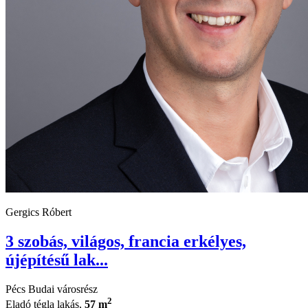
Gergics Róbert
3 szobás, világos, francia erkélyes,
újépítésű lak...
Pécs Budai városrész
2
Eladó tégla lakás,
57 m