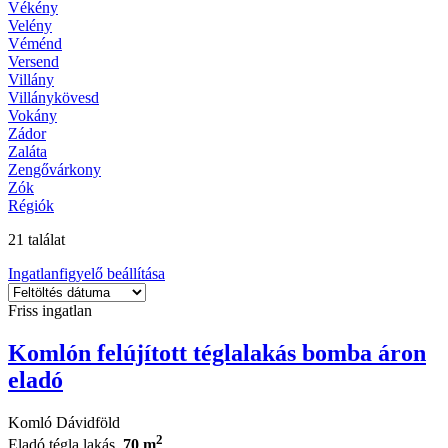
Vékény
Velény
Véménd
Versend
Villány
Villánykövesd
Vokány
Zádor
Zaláta
Zengővárkony
Zók
Régiók
21 találat
Ingatlanfigyelő beállítása
Friss ingatlan
Komlón felújított téglalakás bomba áron
eladó
Komló Dávidföld
2
Eladó tégla lakás,
70 m