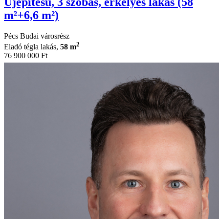
Újépítésű, 3 szobás, erkélyes lakás (58
m²+6,6 m²)
Pécs Budai városrész
2
Eladó tégla lakás,
58 m
76 900 000 Ft