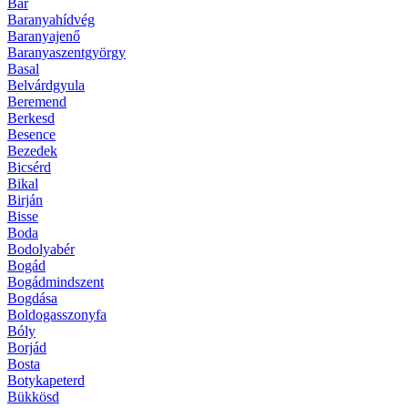
Bár
Baranyahídvég
Baranyajenő
Baranyaszentgyörgy
Basal
Belvárdgyula
Beremend
Berkesd
Besence
Bezedek
Bicsérd
Bikal
Birján
Bisse
Boda
Bodolyabér
Bogád
Bogádmindszent
Bogdása
Boldogasszonyfa
Bóly
Borjád
Bosta
Botykapeterd
Bükkösd