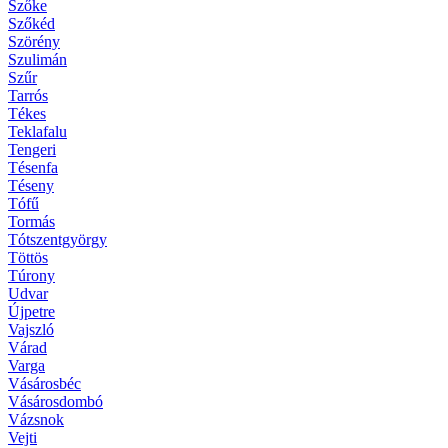
Szőke
Szőkéd
Szörény
Szulimán
Szűr
Tarrós
Tékes
Teklafalu
Tengeri
Tésenfa
Téseny
Tófű
Tormás
Tótszentgyörgy
Töttös
Túrony
Udvar
Újpetre
Vajszló
Várad
Varga
Vásárosbéc
Vásárosdombó
Vázsnok
Vejti