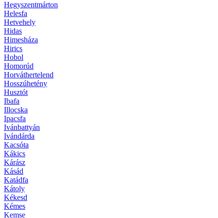
Hegyszentmárton
Helesfa
Hetvehely
Hidas
Himesháza
Hirics
Hobol
Homorúd
Horváthertelend
Hosszúhetény
Husztót
Ibafa
Illocska
Ipacsfa
Ivánbattyán
Ivándárda
Kacsóta
Kákics
Kárász
Kásád
Katádfa
Kátoly
Kékesd
Kémes
Kemse