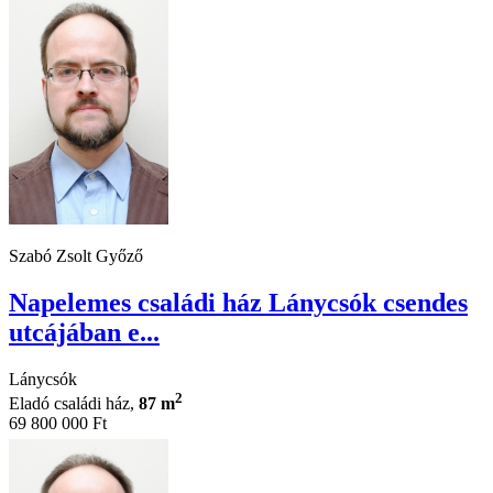
Szabó Zsolt Győző
Napelemes családi ház Lánycsók csendes
utcájában e...
Lánycsók
2
Eladó családi ház,
87 m
69 800 000 Ft