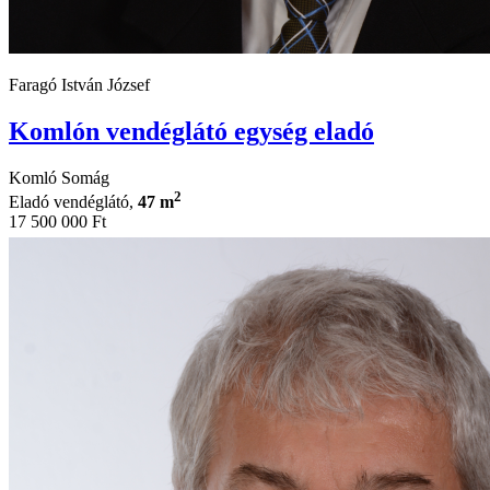
Faragó István József
Komlón vendéglátó egység eladó
Komló Somág
2
Eladó vendéglátó,
47 m
17 500 000 Ft