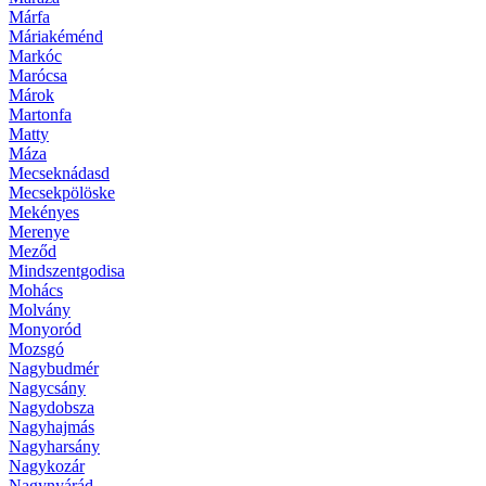
Márfa
Máriakéménd
Markóc
Marócsa
Márok
Martonfa
Matty
Máza
Mecseknádasd
Mecsekpölöske
Mekényes
Merenye
Meződ
Mindszentgodisa
Mohács
Molvány
Monyoród
Mozsgó
Nagybudmér
Nagycsány
Nagydobsza
Nagyhajmás
Nagyharsány
Nagykozár
Nagynyárád