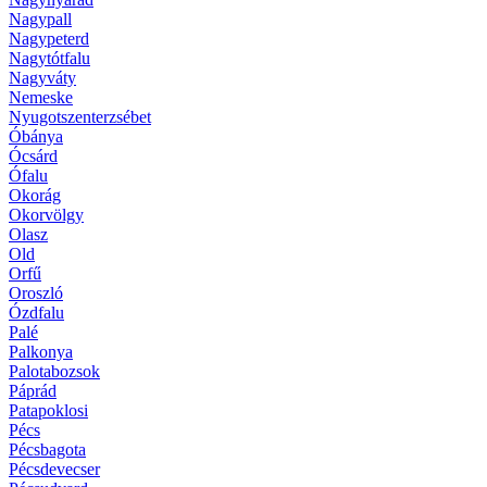
Nagypall
Nagypeterd
Nagytótfalu
Nagyváty
Nemeske
Nyugotszenterzsébet
Óbánya
Ócsárd
Ófalu
Okorág
Okorvölgy
Olasz
Old
Orfű
Oroszló
Ózdfalu
Palé
Palkonya
Palotabozsok
Páprád
Patapoklosi
Pécs
Pécsbagota
Pécsdevecser