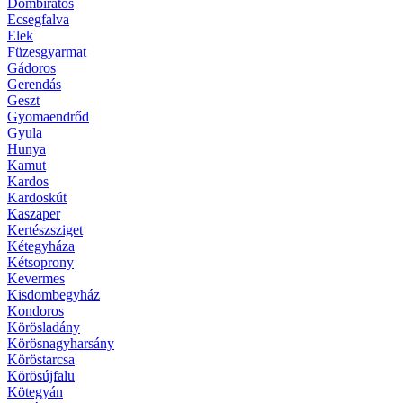
Dombiratos
Ecsegfalva
Elek
Füzesgyarmat
Gádoros
Gerendás
Geszt
Gyomaendrőd
Gyula
Hunya
Kamut
Kardos
Kardoskút
Kaszaper
Kertészsziget
Kétegyháza
Kétsoprony
Kevermes
Kisdombegyház
Kondoros
Körösladány
Körösnagyharsány
Köröstarcsa
Körösújfalu
Kötegyán