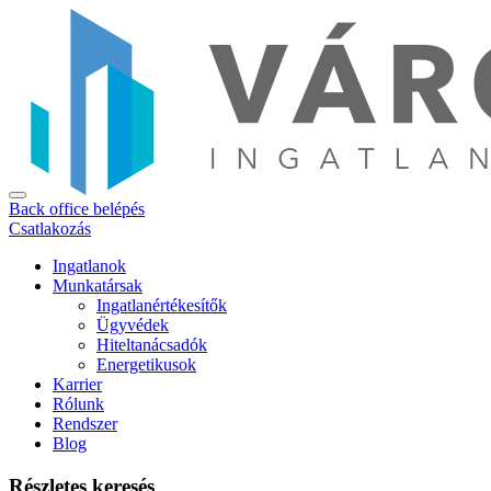
Back office belépés
Csatlakozás
Ingatlanok
Munkatársak
Ingatlanértékesítők
Ügyvédek
Hiteltanácsadók
Energetikusok
Karrier
Rólunk
Rendszer
Blog
Részletes keresés