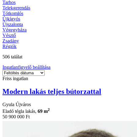
Tarhos
Telekgerendás
Tótkomlós
Újkígyós
Újszalonta
Végegyháza
Vésztő
Zsadány
Régiók
506 találat
Ingatlanfigyelő beállítása
Friss ingatlan
Modern lakás teljes bútorzattal
Gyula Újváros
2
Eladó tégla lakás,
69 m
50 900 000 Ft