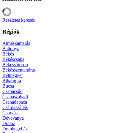
Részletes keresés
Régiók
Almáskamarás
Battonya
Békés
Békéscsaba
Békéssámson
Békésszentandrás
Bélmegyer
Biharugra
Bucsa
Csabacsűd
Csabaszabadi
Csanádapáca
Csárdaszállás
Csorvás
Dévaványa
Doboz
Dombegyház