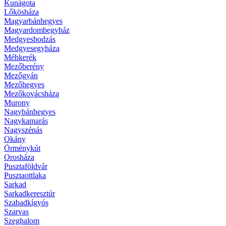
Kunágota
Lőkösháza
Magyarbánhegyes
Magyardombegyház
Medgyesbodzás
Medgyesegyháza
Méhkerék
Mezőberény
Mezőgyán
Mezőhegyes
Mezőkovácsháza
Murony
Nagybánhegyes
Nagykamarás
Nagyszénás
Okány
Örménykút
Orosháza
Pusztaföldvár
Pusztaottlaka
Sarkad
Sarkadkeresztúr
Szabadkígyós
Szarvas
Szeghalom