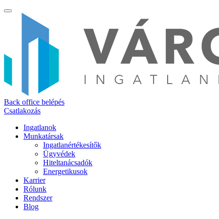
Back office belépés
Csatlakozás
Ingatlanok
Munkatársak
Ingatlanértékesítők
Ügyvédek
Hiteltanácsadók
Energetikusok
Karrier
Rólunk
Rendszer
Blog