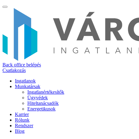
Back office belépés
Csatlakozás
Ingatlanok
Munkatársak
Ingatlanértékesítők
Ügyvédek
Hiteltanácsadók
Energetikusok
Karrier
Rólunk
Rendszer
Blog