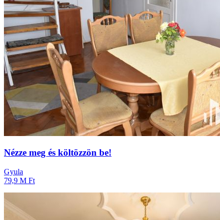
Nézze meg és költözzön be!
Gyula
79,9 M Ft