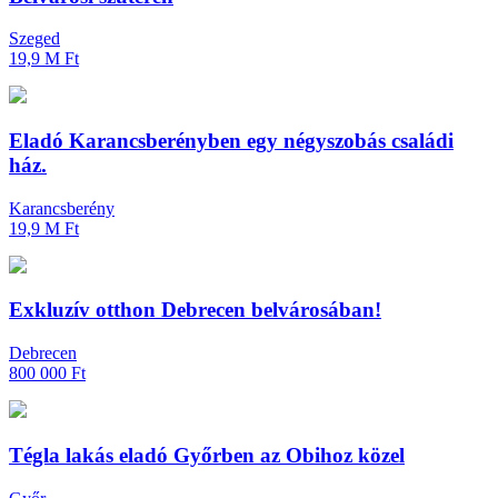
Szeged
19,9 M Ft
Eladó Karancsberényben egy négyszobás családi
ház.
Karancsberény
19,9 M Ft
Exkluzív otthon Debrecen belvárosában!
Debrecen
800 000 Ft
Tégla lakás eladó Győrben az Obihoz közel