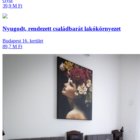
Győr
39,9 M Ft
Nyugodt, rendezett családbarát lakókörnyezet
Budapest 16. kerület
89,7 M Ft