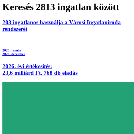
Keresés
2813
ingatlan között
203
ingatlanos használja a
Városi Ingatlaniroda
rendszerét
2026. január
2026. december
2026.
évi értékesítés:
23,6
milliárd Ft,
768
db eladás