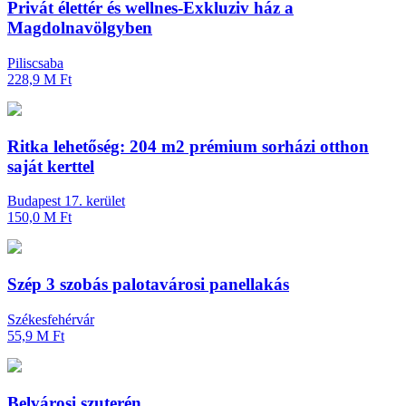
Privát élettér és wellnes-Exkluziv ház a
Magdolnavölgyben
Piliscsaba
228,9 M Ft
Ritka lehetőség: 204 m2 prémium sorházi otthon
saját kerttel
Budapest 17. kerület
150,0 M Ft
Szép 3 szobás palotavárosi panellakás
Székesfehérvár
55,9 M Ft
Belvárosi szuterén