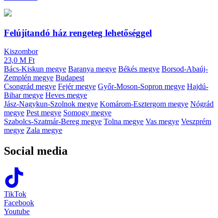
Felújítandó ház rengeteg lehetőséggel
Kiszombor
23,0 M Ft
Bács-Kiskun megye
Baranya megye
Békés megye
Borsod-Abaúj-
Zemplén megye
Budapest
Csongrád megye
Fejér megye
Győr-Moson-Sopron megye
Hajdú-
Bihar megye
Heves megye
Jász-Nagykun-Szolnok megye
Komárom-Esztergom megye
Nógrád
megye
Pest megye
Somogy megye
Szabolcs-Szatmár-Bereg megye
Tolna megye
Vas megye
Veszprém
megye
Zala megye
Social media
TikTok
Facebook
Youtube